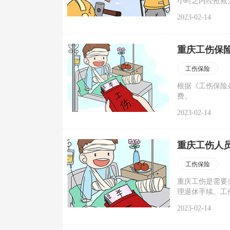
小时之内经抢救
的；(三)职工
2023-02-14
后旧伤复发的。
重庆工伤保
工伤保险
根据《工伤保险
费。
2023-02-14
重庆工伤人
工伤保险
重庆工伤是需要
理退休手续。工
国家有关规定享
2023-02-14
基金补足差额。