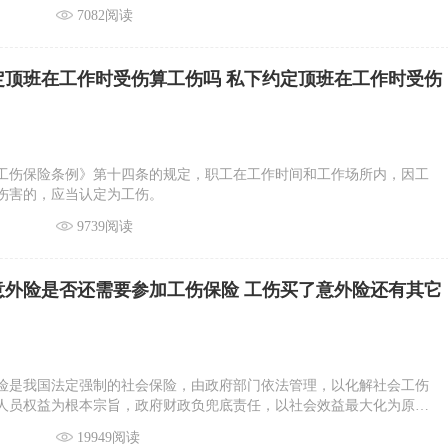
急时可送往就近医疗机构进行抢救；在统筹区域以外发生工伤的职工，
7082阅读
优先选择协议医疗机构治疗。
定顶班在工作时受伤算工伤吗 私下约定顶班在工作时受伤
工伤保险条例》第十四条的规定，职工在工作时间和工作场所内，因工
伤害的，应当认定为工伤。
9739阅读
意外险是否还需要参加工伤保险 工伤买了意外险还有其它
险是我国法定强制的社会保险，由政府部门依法管理，以化解社会工伤
人员权益为根本宗旨，政府财政负兜底责任，以社会效益最大化为原
的一项基本权利。企业负有依法为全部职工参保缴费的义务，否则属于
19949阅读
伤害险是一种商业保险行为，保险方和被保险方之间是一种自愿的契约