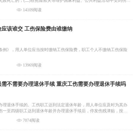
无效死亡的；(二)在抢险救灾等维护国家利益、公共利益活动中受到伤害
原在军队服役，因战、因公负伤致残，已取得革命伤残军人证，到用人单位
14109阅读
险应该谁交 工伤保险费由谁缴纳
条例》，用人单位应当按时缴纳工伤保险费，职工个人不缴纳工伤保险
13969阅读
员需不需要办理退休手续 重庆工伤需要办理退休手续吗
办理退休手续的。工伤职工达到法定退休年龄，用人单位应及时为其办
伤一至四级职工达到退休年龄并办理退休手续后，停发伤残津贴，按照
受基本养老保险待遇。基本养老保险待遇低于伤残津贴的，由工伤保险
7074阅读