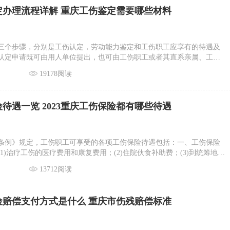
定办理流程详解 重庆工伤鉴定需要哪些材料
三个步骤，分别是工伤认定，劳动能力鉴定和工伤职工应享有的待遇及
认定申请既可由用人单位提出，也可由工伤职工或者其直系亲属、工会
人不同，申请的先后顺序也不同。
19178阅读
待遇一览 2023重庆工伤保险都有哪些待遇
条例》规定，工伤职工可享受的各项工伤保险待遇包括：一、工伤保险
1)治疗工伤的医疗费用和康复费用；(2)住院伙食补助费；(3)到统筹地区
交通食宿费；(4)安装配置伤残辅助器具费用
13712阅读
险赔偿支付方式是什么 重庆市伤残赔偿标准