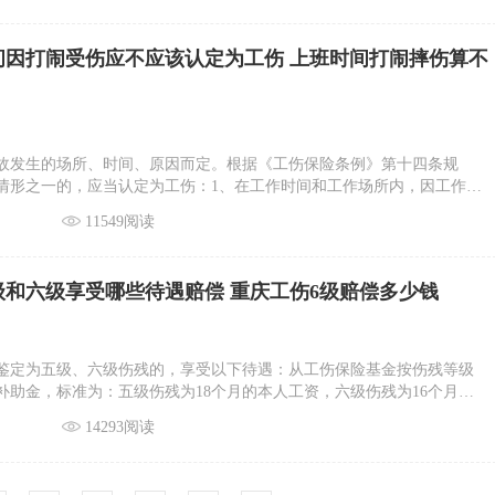
分散意外事故伤害风险的作用，由企业自愿选择投保，可将其作为工伤
外的补充。因此，即使用人单位为其职工参加了意外伤害险，仍必须按
间因打闹受伤应不应该认定为工伤 上班时间打闹摔伤算不
险。
故发生的场所、时间、原因而定。根据《工伤保险条例》第十四条规
情形之一的，应当认定为工伤：1、在工作时间和工作场所内，因工作原
的；2、工作时间前后在工作场所内，从事与工作有关的预备性或者收尾
11549阅读
伤害的；3、在工作时间和工作场所内，因履行工作职责受到暴力等意外
级和六级享受哪些待遇赔偿 重庆工伤6级赔偿多少钱
鉴定为五级、六级伤残的，享受以下待遇：从工伤保险基金按伤残等级
补助金，标准为：五级伤残为18个月的本人工资，六级伤残为16个月的
与用人单位的劳动关系，由用人单位安排适当工作。难以安排工作的，
14293阅读
发给伤残津贴，标准为：五级伤残为本人工资的70%，六级伤残为本人工
由用人单位按照规定为其缴纳应缴纳的各项社会保险费。伤残津贴实际金额
资标准的，由用人单位补足差额。