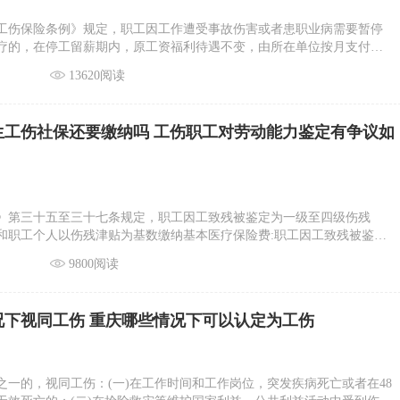
工伤保险条例》规定，职工因工作遭受事故伤害或者患职业病需要暂停
疗的，在停工留薪期内，原工资福利待遇不变，由所在单位按月支付。
准降低其工资待遇。
13620阅读
生工伤社保还要缴纳吗 工伤职工对劳动能力鉴定有争议如
》第三十五至三十七条规定，职工因工致残被鉴定为一级至四级伤残
和职工个人以伤残津贴为基数缴纳基本医疗保险费:职工因工致残被鉴定
残的，仍由用人单位按照规定为其缴纳应缴纳的各项社会保险费。
9800阅读
况下视同工伤 重庆哪些情况下可以认定为工伤
之一的，视同工伤：(一)在工作时间和工作岗位，突发疾病死亡或者在48