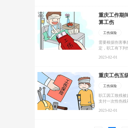
行为，具有一定
保险基本保障之
重庆工作期
规定参加工伤保
算工伤
工伤保险
需要根据伤害事
定，职工有下列
因受到事故伤害
2023-02-01
性工作受到事故
伤害的。
重庆工伤五
工伤保险
职工因工致残被
支付一次性伤残
本人工资；保留
2023-02-01
由用人单位按月
资的60%，并
低于当地最低工