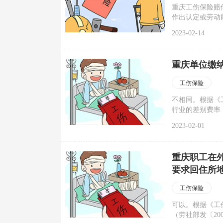
重庆工伤保险赔
作出认定或劳动
职工供养亲属填
2023-02-14
保险待遇在每月
伤保险待遇，每
重庆单位缴
工伤保险
不相同。根据《
行业的差别费率
率档次。行业差
2023-02-01
准后公布施行。
分为八类，一至
0.4%、0.7%、0
重庆职工在
要求回住所
工伤保险
可以。根据《工
（劳社部发〔2