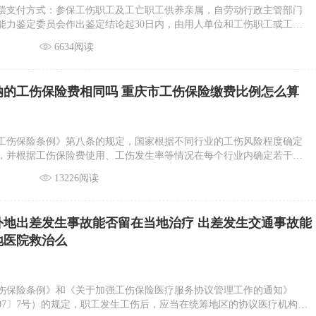
偿支付方式：参保工伤职工及工亡职工供养亲属，自劳动行政主管部门
能力鉴定委员会作出鉴定结论起30日内，由用人单位和工伤职工或工亡
写一式两份《工伤保险待遇申领表》并接提交相关材料。对一次性工伤
6634阅读
月底前拨付给用人单位，由用人单位支付给享受对象，对按月发放的工
月月底拨付给代发机构，由代发机构按月注入其存折(卡)上。
纳的工伤保险费相同吗 重庆市工伤保险缴费比例怎么算
工伤保险条例》第八条的规定，国家根据不同行业的工伤风险程度确定
，并根据工伤保险费使用、工伤发生率等情况在每个行业内确定若干费
别费率及行业内费率档次由国务院社会保险行政部门制定，报国务院批
13226阅读
目前行业差别费率方面，根据不同行业的工伤风险程度，工伤风险类别
八类的基准费率分别控制在该行业用人单位职工工资总额的0.2%、
.9%、1.1%、1.3%、1.6%、1.9%左右。
外地出差发生事故能否留在当地治疗 出差发生交通事故能
地医院救治么
伤保险条例》和《关于加强工伤保险医疗服务协议管理工作的通知》
007〕7号）的规定，职工发生工伤后，应当在统筹地区的协议医疗机构进