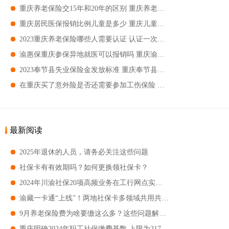
重庆养老保险交15年和20年的区别 重庆养老保险交15年和20年有哪些区别
重庆居民医保报销比例儿童是多少 重庆儿童医保报销比例
2023重庆养老保险哪些人需要认证 认证一次的服务期是多久
渝惠保重庆参保异地就医可以报销吗 重庆渝惠保报账有门坎吗
2023奉节县失业保险金发放标准 重庆奉节县失业保险金可以领多长时间
在重庆买了意外险是否还需要参加工伤保险 工伤买了意外险还有其它赔偿吗
最新阅读
2025年退休的人员，请务必关注这些问题
社保卡有有效期吗？如何更换领社保卡？
2024年川渝社保20项高频业务在工行网点实现跨省通办
渝藏一卡通“上线”！两地社保卡多领域共用共享 部分景区还享5折优惠
9月养老保险费为啥要缴这么多？这些问题解答来了
重庆明确2024年职工社保缴费基数 上限为21793元 下限为4359元