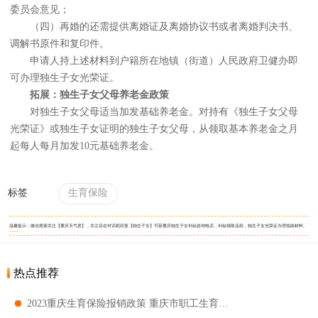
委员会意见；
（四）再婚的还需提供离婚证及离婚协议书或者离婚判决书、
调解书原件和复印件。
申请人持上述材料到户籍所在地镇（街道）人民政府卫健办即
可办理独生子女光荣证。
拓展：独生子女父母养老金政策
对独生子女父母适当加发基础养老金。对持有《独生子女父母
光荣证》或独生子女证明的独生子女父母，从领取基本养老金之月
起每人每月加发10元基础养老金。
标签
生育保险
温馨提示：微信搜索关注【重庆天气君】，关注后在对话框回复【独生子女】可获重庆独生子女补贴咨询电话，补贴领取流程，独生子女光荣证办理指南材料。
热点推荐
2023重庆生育保险报销政策 重庆市职工生育保险待遇支付标准