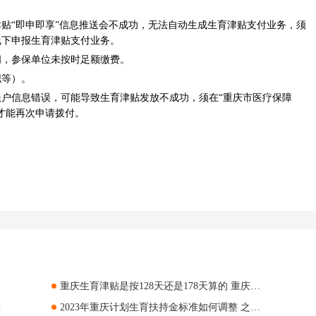
“即申即享”信息推送会不成功，无法自动生成生育津贴支付业务，须
线下申报生育津贴支付业务。
，参保单位未按时足额缴费。
等）。
信息错误，可能导致生育津贴发放不成功，须在“重庆市医疗保障
才能再次申请拨付。
重庆生育津贴是按128天还是178天算的 重庆产假178天生育津贴怎么发
供什么材料
2023年重庆计划生育扶持金标准如何调整 之前的计划生育家庭还能享受有关待遇吗