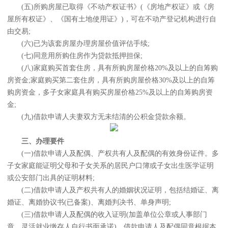
(五)所购房屋已取得《不动产权证书》(《房地产权证》或《房
屋所有权证》、《国有土地使用证》)，可在不动产登记机构进行自
由交易;
(六)已为该套房屋办理房屋价值评估手续;
(七)同意用所购住房作为贷款抵押担保;
(八)家庭购买首套住房，具有所购房屋价格20%及以上的自筹购
房资金;家庭购买第二套住房，具有所购房屋价格30%及以上的自筹
购房资金，多子女家庭具有购买房屋价格25%及以上的自筹购房资
金;
(九)借款申请人夫妻双方无未结清的公积金贷款余额。
三、办理要件
(一)借款申请人及配偶、产权共有人及配偶的有效身份证件。多
子女家庭能证明父母和子女关系的居民户口簿或子女出生医学证明
或公安部门出具的证明材料;
(二)借款申请人及产权共有人的婚姻状况证明，包括结婚证、离
婚证、离婚协议书(已备案)、离婚判决书、单身声明;
(三)借款申请人及配偶的收入证明(加盖单位公章或人事部门
章，灵活就业缴存人自行书面承诺)，借款申请人及配偶同意根据本