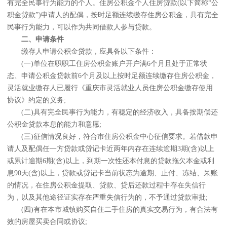
有完全民事行为能力的个人。住房公积金个人住房贷款(以下简称“公
积金贷款”)申请人的配偶，按时足额连续缴存住房公积金，具有完全
民事行为能力，可以作为共同借款人参与贷款。
二、申请条件
缴存人申请公积金贷款，应具备以下条件：
(一)单位在职职工住房公积金账户开户满6个月且处于正常状
态、申请公积金贷款前6个月及以上按时足额连续缴存住房公积金，
灵活就业缴存人已履行《重庆市灵活就业人员住房公积金缴存使用
协议》约定的义务;
(二)具有完全民事行为能力，有稳定的经济收入，具备按期偿还
公积金贷款本息的能力和意愿;
(三)征信情况良好，符合市住房公积金中心征信要求。若借款申
请人及配偶任一方贷款或贷记卡近两年内存在连续逾期3期(含)以上
或累计逾期6期(含)以上，到期一次性还本付息的贷款拖欠本金或利
息90天(含)以上，贷款或贷记卡当前状态为逾期、止付、冻结、呆账
的情况，在住房公积金提取、贷款、贷后还款过程中存在失信行
为，以及其他途径证实存在严重失信行为的，不予通过贷款审批;
(四)有在本市城镇购买自住二手住房的真实交易行为，有合法有
效的房屋买卖合同或协议;