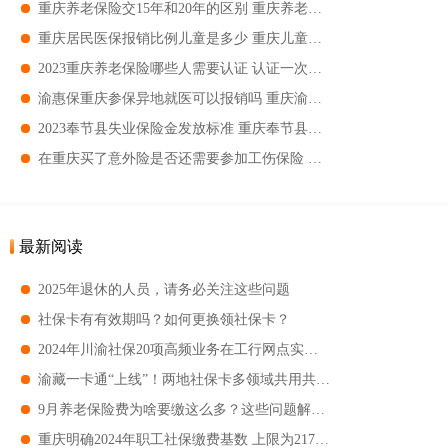
重庆养老保险交15年和20年的区别 重庆养老保险交15年和20年有哪些区别
重庆居民医保报销比例儿童是多少 重庆儿童医保报销比例
2023重庆养老保险哪些人需要认证 认证一次的服务期是多久
渝惠保重庆参保异地就医可以报销吗 重庆渝惠保报账有门坎吗
2023奉节县失业保险金发放标准 重庆奉节县失业保险金可以领多长时间
在重庆买了意外险是否还需要参加工伤保险 工伤买了意外险还有其它赔偿吗
最新阅读
2025年退休的人员，请务必关注这些问题
社保卡有有效期吗？如何更换领社保卡？
2024年川渝社保20项高频业务在工行网点实现跨省通办
渝藏一卡通“上线”！两地社保卡多领域共用共享 部分景区还享5折优惠
9月养老保险费为啥要缴这么多？这些问题解答来了
重庆明确2024年职工社保缴费基数 上限为21793元 下限为4359元