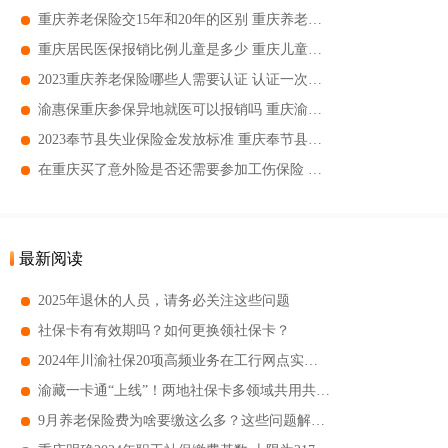
重庆养老保险交15年和20年的区别 重庆养老保险交15年和20年有哪些区别
重庆居民医保报销比例儿童是多少 重庆儿童医保报销比例
2023重庆养老保险哪些人需要认证 认证一次的服务期是多久
渝惠保重庆参保异地就医可以报销吗 重庆渝惠保报账有门坎吗
2023奉节县失业保险金发放标准 重庆奉节县失业保险金可以领多长时间
在重庆买了意外险是否还需要参加工伤保险 工伤买了意外险还有其它赔偿吗
最新阅读
2025年退休的人员，请务必关注这些问题
社保卡有有效期吗？如何更换领社保卡？
2024年川渝社保20项高频业务在工行网点实现跨省通办
渝藏一卡通“上线”！两地社保卡多领域共用共享 部分景区还享5折优惠
9月养老保险费为啥要缴这么多？这些问题解答来了