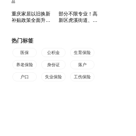
重庆家居以旧换新
部分不限专业！高
补贴政策全面升级
新区虎溪街道、北
追加5000万元 新
碚区柳荫镇招人！
增33小类产品
热门标签
医保
公积金
生育保险
养老保险
身份证
落户
户口
失业保险
工伤保险