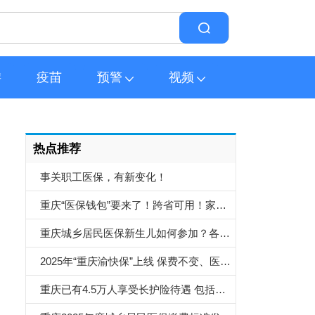
游
疫苗
预警
视频
热点推荐
事关职工医保，有新变化！
重庆“医保钱包”要来了！跨省可用！家人共用！
重庆城乡居民医保新生儿如何参加？各位新手爸妈一文读懂！
2025年“重庆渝快保”上线 保费不变、医保内自付年免赔额降至1万元
重庆已有4.5万人享受长护险待遇 包括帮助进食、洗澡、理发等护理服务