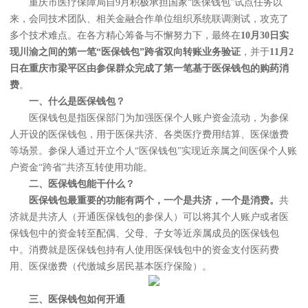
重庆市医疗保障局自9月积极承担国家“医保钱包”试点任务以
来，会同技术团队、相关金融合作单位组织系统联调测试，攻克了
多个技术难点。在各方精心筹备与不懈努力下，最终在
10月30日实
现川渝之间的第一笔“医保钱包”跨省双向转账业务验证
，并于
11月2
日在重庆市梁平区由参保群众完成了第一笔基于医保钱包的购药消
费
。
一、什么是医保钱包？
医保钱包是指医保部门为加强医保个人账户资金流动，为参保
人开设的医保钱包，用于医保共济、各类医疗费用结算、医保缴费
等场景。参保人通过开立个人“医保钱包”实现近亲属之间医保个人账
户资金“跨省”共济互转使用功能。
二、医保钱包能干什么？
医保钱包最重要的功能有两个，一个是共济，一个是消费。
共
济就是共济人（开通医保钱包的参保人）可以将其个人账户或者医
保钱包中的资金转至配偶、父母、子女等近亲属成员的医保钱包
中。消费就是医保钱包持有人使用医保钱包中的资金支付医药费
用、医保缴费（代缴城乡居民基本医疗保险）。
三、医保钱包如何开通