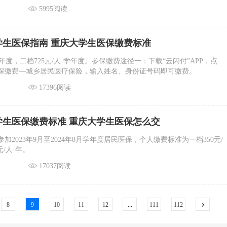
的，入学后应参加大学生医保，并按规定享受大学生医疗保险待遇，原
5995阅读
保住院和特病待遇中止。
大学生医保指南 重庆大学生医保缴费标准
·学年度，二档725元/人·学年度。参保缴费途径一：下载“云闪付”APP，点
保缴费—城乡居民医疗保险，输入姓名、身份证号码即可缴费。
17396阅读
大学生医保缴费标准 重庆大学生医保怎么交
加2023年9月至2024年8月学年度居民医保，个人缴费标准为一档350元/
元/人·年。
17037阅读
›
8
9
10
11
12
...
111
112