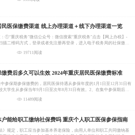
庆居民医保缴费渠道 线上办理渠道＋线下办理渠道一览
：①“重庆税务”微信公众号：微信搜索“重庆税务”点击【网上办税】-
扫描二维码方式，登录或者先注册再登录，进入电子税务局的社保缴费
民社保缴费办理】依次填报，核对缴费信息，缴费年度选择2024年，为
19711阅读
缴费；也可使用“社保缴费”其他功能。
缴费后多久可以生效 2024年重庆居民医保缴费标准
中参保期参保缴费的，居民医保待遇从参保年度的1月1日至12月31日有
校大学生从参保当年9月1日至次年8月31日有效。2、在集中参保期后中
民，1－2月中途参保缴费，居民医保待遇从缴费的次月至当年的12月31
11489阅读
中途参保的人员，居民医保待遇从缴费的90日后至当年的12月31日有
脱贫人口和防返贫致贫监测对象，居民医保待遇从缴费的次日起至当年
。
个体户能给职工缴纳社保费吗 重庆个人职工医保参保指南
法》规定，职工应当参加基本养老保险，由用人单位和职工共同缴纳基