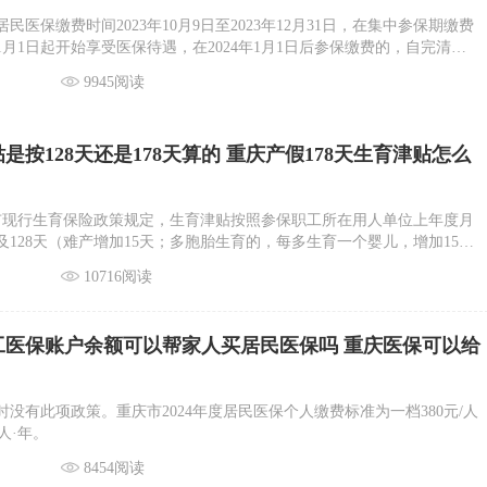
居民医保缴费时间2023年10月9日至2023年12月31日，在集中参保期缴费
年1月1日起开始享受医保待遇，在2024年1月1日后参保缴费的，自完清费
享受居民医保待遇。
9945阅读
是按128天还是178天算的 重庆产假178天生育津贴怎么
我市现行生育保险政策规定，生育津贴按照参保职工所在用人单位上年度月
128天（难产增加15天；多胞胎生育的，每多生育一个婴儿，增加15
贴。
10716阅读
职工医保账户余额可以帮家人买居民医保吗 重庆医保可以给
没有此项政策。重庆市2024年度居民医保个人缴费标准​为一档380元/人
/人·年。
8454阅读