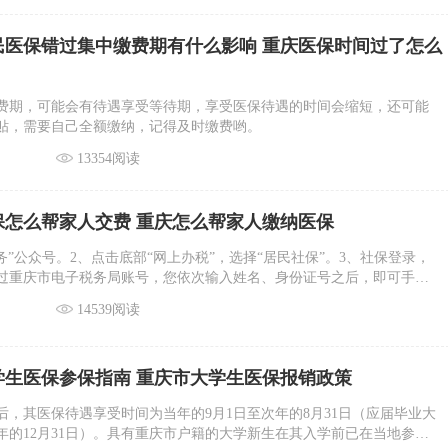
居民医保错过集中缴费期有什么影响 重庆医保时间过了怎么
费期，可能会有待遇享受等待期，享受医保待遇的时间会缩短，还可能
贴，需要自己全额缴纳，记得及时缴费哟。
13354阅读
保怎么帮家人交费 重庆怎么帮家人缴纳医保
务”公众号。2、点击底部“网上办税”，选择“居民社保”。3、社保登录，
过重庆市电子税务局账号，您依次输入姓名、身份证号之后，即可手动
获取验证码。
14539阅读
大学生医保参保指南 重庆市大学生医保报销政策
后，其医保待遇享受时间为当年的9月1日至次年的8月31日（应届毕业大
年的12月31日）。具有重庆市户籍的大学新生在其入学前已在当地参加