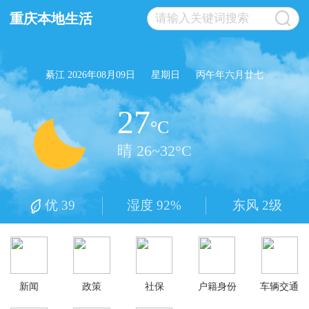
重庆本地生活
綦江 2026年08月09日
星期日
丙午年六月廿七
27
°C
晴 26~32°C
优 39
湿度 92%
东风 2级
新闻
政策
社保
户籍身份
车辆交通