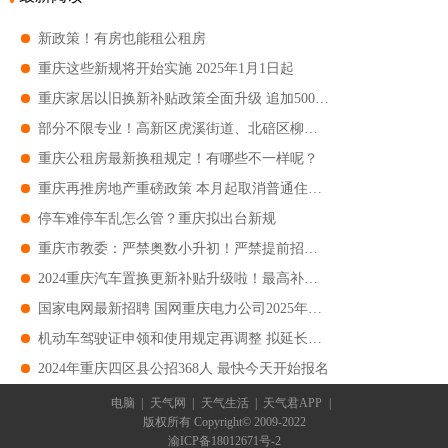
新政策！有房也能租公租房
重庆这些新规将开始实施 2025年1月1日起
重庆家居以旧换新补贴政策全面升级 追加5000万元 新增33小类产品
部分不限专业！高新区虎溪街道、北碚区柳荫镇招人！
重庆公租房最新换租规定！有哪些不一样呢？
重庆再推房地产重磅政策 本月起取消普通住宅和非普通住宅标准
停车难停车乱怎么管？重庆拟出台新规
重庆市教委：严禁奥数小升初！严禁提前招生！
2024重庆汽车置换更新补贴升级啦！最高补贴1.9万元！
国家电网最新招聘 国网重庆电力公司2025年高校毕业生招聘公告
机动车驾驶证申领和使用规定再调整 拟延长至63周岁！
2024年重庆四区县公招368人 最快今天开始报名
电脑
|
天气网
|
天气生活
|
天气君APP
|
版权所有 Copyright© 2009-2022
渝ICP备18012671号-2