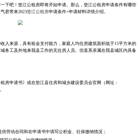
解一下吧！垫江公租房即将开始申请。那么，垫江公租房申请条件有哪些
君带来2023
垫江公租房
申请条件+申请材料详情介绍。
和收入来源，具有租金支付能力，家庭人均住房建筑面积低于15平方米的
进城务工及外地来我县工作的无住房人员。但直系亲属在我县城区内具备
公租房申请书》或在垫江县住房和城乡建设委员会官网（网址：
载。
：提供劳动合同和在申请书中填写公积金、社保缴纳情况；