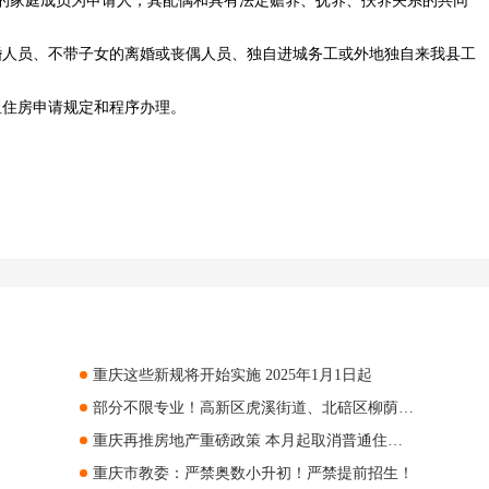
的家庭成员为申请人，其配偶和具有法定赡养、抚养、扶养关系的共同
婚人员、不带子女的离婚或丧偶人员、独自进城务工或外地独自来我县工
租住房申请规定和程序办理。
重庆这些新规将开始实施 2025年1月1日起
部分不限专业！高新区虎溪街道、北碚区柳荫镇招人！
重庆再推房地产重磅政策 本月起取消普通住宅和非普通住宅标准
重庆市教委：严禁奥数小升初！严禁提前招生！