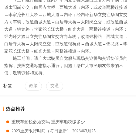
（三）绕行线路：经内环华陶立交往大渡口立交方向车辆，改
道太阳岗立交→白居寺大桥→西城大道→内环，或改道两桥连接道
→李家沱长江大桥→西城大道→内环；经内环新华立交往华陶立交
方向车辆，改道西城大道→白居寺大桥→太阳岗立交，或改道西城
大道→锦龙路→李家沱长江大桥→红光大道→两桥连接道→内环；
经内环大渡口立交往华陶立交方向车辆，改道银桥路→西城大道→
白居寺大桥→太阳岗立交，或改道银桥路→西城大道→锦龙路→李
家沱长江大桥→红光大道→两桥连接道→内环。
施工期间，请广大驾驶员自觉服从现场交巡警和交通协管员的
指挥，按照交通标志指示通行，因施工给广大市民朋友带来的不
便，敬请谅解和支持。
标签
政策
交通
热点推荐
重庆车船税必须交吗 重庆车船税缴多少
2023重庆限行时间（每日更新） 2023年3月25日重庆限行吗