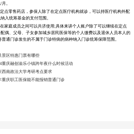
元/月。
的定点零售药店，参保人除了在定点医疗机构就诊，可以持医疗机构外配
也纳入统筹基金的支付范围。
户在家庭成员之间可以共济使用;具体来讲个人账户除了可以继续在定点
于配偶、父母、子女参加城乡居民医保等的个人缴费以及退休人员本人的
将普通门诊发生的不属于门诊特病的病种纳入门诊统筹保障范围。
元旦景区特惠门票有哪些
024重庆融创渝乐小镇跨年夜什么时候活动
4重庆西南政法大学考研考点要求
24年重庆职工医保能不能报销普通门诊