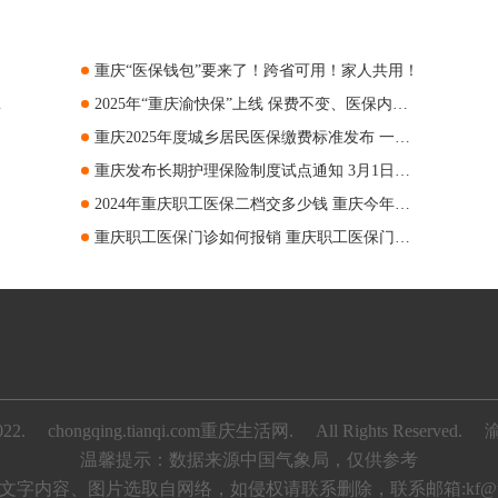
重庆“医保钱包”要来了！跨省可用！家人共用！
文读懂！
2025年“重庆渝快保”上线 保费不变、医保内自付年免赔额降至1万元
重庆2025年度城乡居民医保缴费标准发布 一档400元、二档775元！
重庆发布长期护理保险制度试点通知 3月1日起中度失能人员可申请长期护理险
2024年重庆职工医保二档交多少钱 重庆今年职工医保二档交多少钱
重庆职工医保门诊如何报销 重庆职工医保门诊报销吗
022.
chongqing.tianqi.com重庆生活网.
All Rights Reserved.
渝
温馨提示：数据来源中国气象局，仅供参考
文字内容、图片选取自网络，如侵权请联系删除，联系邮箱:kf@tianq