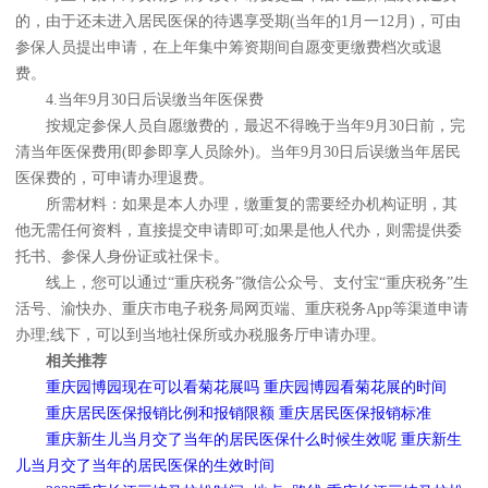
的，由于还未进入居民医保的待遇享受期(当年的1月一12月)，可由
参保人员提出申请，在上年集中筹资期间自愿变更缴费档次或退
费。
4.当年9月30日后误缴当年医保费
按规定参保人员自愿缴费的，最迟不得晚于当年9月30日前，完
清当年医保费用(即参即享人员除外)。当年9月30日后误缴当年居民
医保费的，可申请办理退费。
所需材料：如果是本人办理，缴重复的需要经办机构证明，其
他无需任何资料，直接提交申请即可;如果是他人代办，则需提供委
托书、参保人身份证或社保卡。
线上，您可以通过“重庆税务”微信公众号、支付宝“重庆税务”生
活号、渝快办、重庆市电子税务局网页端、重庆税务App等渠道申请
办理;线下，可以到当地社保所或办税服务厅申请办理。
相关推荐
重庆园博园现在可以看菊花展吗 重庆园博园看菊花展的时间
重庆居民医保报销比例和报销限额 重庆居民医保报销标准
重庆新生儿当月交了当年的居民医保什么时候生效呢 重庆新生
儿当月交了当年的居民医保的生效时间