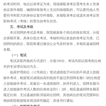
的考试时间、地点以准考证为准。现场领取准考证需考生本人凭身
份证原件领取，确因特殊报考人无法到场领取的，可以委托他人凭
委托书和双方的身份证复印件领取。未领取准考证或遗失准考证而
影响考试（考核）的责任由考生自负。
五
、
考试及考核
本次招聘的考试及考核，医院根据各个岗位的报名情况，分批
次择期开展。具体分批次考试、考核时间以发放的准考证为准。已
招聘到的岗位，医院将通过微信公众号及时发布，并相应递减招聘
名额。
（一）笔试
笔试采取闭卷的方式进行，分值100分。考试内容以报考岗位相
关的专业理论知识为主。
临床护理岗位（12号岗位）笔试成绩低于60分的不得进入技能
操作考试，根据笔试成绩由高到低按不超过所招聘名额1:3的比例进
入技能操作考试，若最后一名成绩相同，则并列进入。招聘名额与
进入技能操作考试人数的比例未达到1︰2的，相应递减招聘名额至
规定比例，无法递减的取消该岗位招聘。其他岗位的笔试范围和比
例由医院根据报名情况研究确定，具体另行通知。