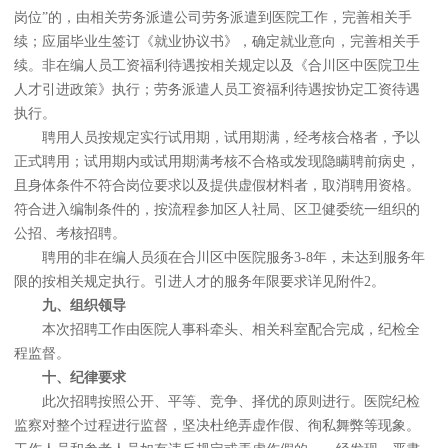
岗位”的，由相关劳务派遣公司劳务派遣到医院工作，完善相关手
续；应届毕业生签订《就业协议书》，确定就业意向，完善相关手
续。非在编人员工资福利待遇按相关规定以及《合川区中医院卫生
人才引进政策》执行；劳务派遣人员工资福利待遇按协定工资待遇
执行。
聘用人员按规定实行试用期，试用期满，经考核合格者，予以
正式聘用；试用期内或试用期满考核不合格或发现隐瞒聘前病史，
且身体条件不符合岗位要求以及提供虚假材料者，取消聘用资格。
符合进入编制条件的，按流程参加区人社局、区卫健委统一组织的
公招、考核招聘。
聘用的非在编人员须在合川区中医院服务3-8年，未达到服务年
限的按相关规定执行。引进人才的服务年限要求详见附件2。
九
、
组织领导
本次招聘工作由医院人事科牵头、相关科室配合完成，纪检全
程监督。
十
、
纪律要求
此次招聘按照公开、平等、竞争、择优的原则进行。医院纪检
监察对整个过程进行监督，坚决杜绝弄虚作假、徇私舞弊等现象。