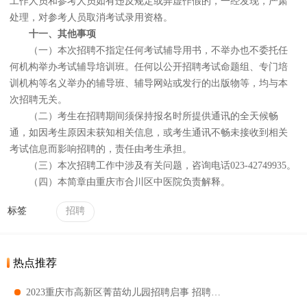
工作人员和参考人员如有违反规定或弄虚作假的，一经发现，严肃
处理，对参考人员取消考试录用资格。
十一
、
其他事项
（一）本次招聘不指定任何考试辅导用书，不举办也不委托任
何机构举办考试辅导培训班。任何以公开招聘考试命题组、专门培
训机构等名义举办的辅导班、辅导网站或发行的出版物等，均与本
次招聘无关。
（二）考生在招聘期间须保持报名时所提供通讯的全天候畅
通，如因考生原因未获知相关信息，或考生通讯不畅未接收到相关
考试信息而影响招聘的，责任由考生承担。
（三）本次招聘工作中涉及有关问题，咨询电话023-42749935。
（四）本简章由重庆市合川区中医院负责解释。
标签
招聘
热点推荐
2023重庆市高新区菁苗幼儿园招聘启事 招聘岗位及职位要求一览