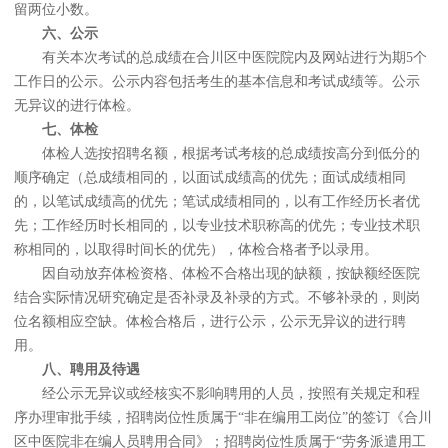
留两位小数。
六
、
公示
有关本次考试的总成绩在合川区中医院院内及网站进行为期5个
工作日的公示。公示内容包括考生的基本信息和考试成绩等。公示
无异议的进行体检。
七
、
体检
体检人选按招聘名额，根据考试考核的总成绩按高分到低分的
顺序确定（总成绩相同的，以面试成绩高的优先；面试成绩相同
的，以笔试成绩高的优先；笔试成绩相同的，以有工作经历长者优
先；工作经历时长相同的，以专业技术职称高的优先；专业技术职
称相同的，以取得时间长的优先），体检合格者予以录用。
因自动放弃体检资格、体检不合格出现的缺额，按缺额经医院
结合实际情况研究确定是否补录及补录的方式。不够补录的，则岗
位名额相应空缺。体检合格后，进行公示，公示无异议的进行聘
用。
八
、
聘用及待遇
经公示无异议或经核实不影响聘用的人员，按照有关规定和程
序办理审批手续，招聘岗位性质属于“非在编用工岗位”的签订《合川
区中医院非在编人员聘用合同》；招聘岗位性质属于“劳务派遣用工