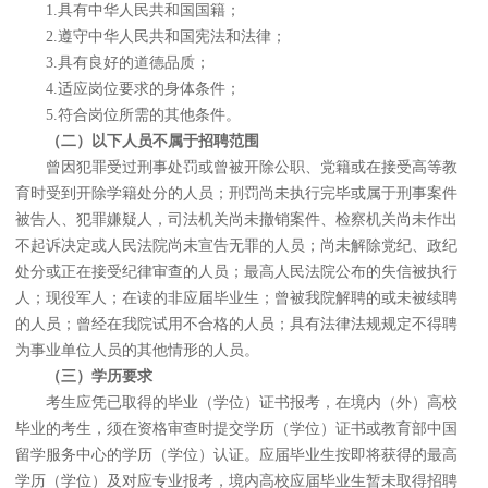
1.具有中华人民共和国国籍；
2.遵守中华人民共和国宪法和法律；
3.具有良好的道德品质；
4.适应岗位要求的身体条件；
5.符合岗位所需的其他条件。
（二）以下人员不属于招聘范围
曾因犯罪受过刑事处罚或曾被开除公职、党籍或在接受高等教
育时受到开除学籍处分的人员；刑罚尚未执行完毕或属于刑事案件
被告人、犯罪嫌疑人，司法机关尚未撤销案件、检察机关尚未作出
不起诉决定或人民法院尚未宣告无罪的人员；尚未解除党纪、政纪
处分或正在接受纪律审查的人员；最高人民法院公布的失信被执行
人；现役军人；在读的非应届毕业生；曾被我院解聘的或未被续聘
的人员；曾经在我院试用不合格的人员；具有法律法规规定不得聘
为事业单位人员的其他情形的人员。
（三）学历要求
考生应凭已取得的毕业（学位）证书报考，在境内（外）高校
毕业的考生，须在资格审查时提交学历（学位）证书或教育部中国
留学服务中心的学历（学位）认证。应届毕业生按即将获得的最高
学历（学位）及对应专业报考，境内高校应届毕业生暂未取得招聘