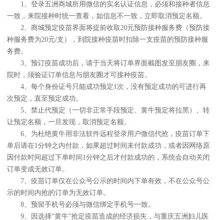
1、登录五洲商城所用微信的实名认证信息，必须和接种者信息
一致，来院接种时统一查看，如信息不一致，立即取消预定名额。
2、商城预定疫苗界面将提前收取20元预防接种服务费（预防接
种服务费为20元/支），到院接种疫苗时扣除一支疫苗的预防接种服
务费。
3、预订疫苗成功后，请于当天将订单界面截图发至朋友圈，来
院时，须验证订单信息与朋友圈才可接种疫苗。
4、每个身份证号只能成功预定1次，没有预定成功的可进行再
次预定，直至预定成功。
5、禁止代预定（一切非正常手段预定、黄牛预定将拉黑）、转
让预定名额，一旦发现，取消预定名额。
6、为杜绝黄牛用非法软件远程登录用户微信代抢，疫苗订单下
单后请在1分钟之内付款，如果超过时间未付款成功，或者因网络原
因付款时间超过下单时间1分钟之后才付款成功的，系统会自动关闭
订单变成无效订单。
7、疫苗订单仅在公众号公示的时间内下单有效，不在公众号公
示的时间内抢的订单为无效订单。
8、预留手机号必须与微信绑定手机号一致。
9、因选择“黄牛”抢定疫苗造成的经济损失，与重庆五洲妇儿医