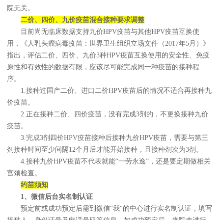
院无关。
二价、四价、九价疫苗混合接种要求调整
目前尚无临床数据支持九价HPV疫苗与其他HPV疫苗互换使
用，《人乳头瘤病毒疫苗：世界卫生组织立场文件（2017年5月）》
指出，评估二价、四价、九价3种HPV疫苗互换使用的安全性、免疫
原性和有效性的数据有限，应该尽可能完成同一种疫苗的接种程
序。
1.接种过国产二价、进口二价HPV疫苗后的情况不适合再接种九
价疫苗。
2.正在接种二价、四价疫苗，没有完成3剂的，不更换接种九价
疫苗。
3.完成3剂四价HPV疫苗接种后接种九价HPV疫苗，需要与第三
剂接种时间至少间隔12个月后才能开始接种，且接种剂次为3剂。
4.接种九价HPV疫苗不代表就能“一劳永逸”，还是要定期做相关
宫颈检查。
约苗须知
1、微信后台实名制认证
预定前或成功预定后需到微信“我"的中心进行实名制认证，填写