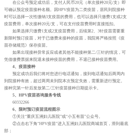
在公众号预定成功后，支付人民币20元（单次接种20元/支）即
可确认预定疫苗接种名额。因HPV疫苗为二类疫苗，居民到院接种
时可以选择一次性缴纳3支疫苗的费用，也可以选择只缴费1支或2支
疫苗费用，单次接种20元/支，可在支付疫苗费用时直接抵扣。
如果选择只缴费1支或2支疫苗费用，后续第2、3针疫苗需要重
新限时预订疫苗，对于已缴费未接种的疫苗，我院将严格按照《疫
苗存储规范》保存疫苗。
如果出现接种异常反应或者其他不能接种第二/三针的情况，可
凭借缴费票据来院退未接种疫苗的费用，不退已接种疫苗费用。
4、疫苗接种
预定成功后我们将对您进行电话通知，接到电话通知后两周内
到院接种有效，超过两周未到院本次预定失效，需重新进行预定。
接种完第一针后发放第二/三针疫苗接种日期提示卡。
5、HPV疫苗咨询服务专线
60332266
6、限时预订疫苗流程图示
①关注“重庆五洲妇儿医院”或“小五有苗”公众号。
②点击右下角“HPV疫苗”进入五洲妇儿医院商城首页，滑到最底
部；