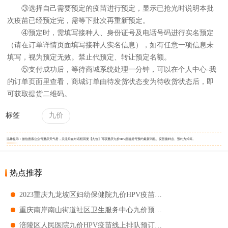
③选择自己需要预定的疫苗进行预定，显示已抢光时说明本批
次疫苗已经预定完，需等下批次再重新预定。
④预定时，需填写接种人、身份证号及电话号码进行实名预定
（请在订单详情页面填写接种人实名信息），如有任意一项信息未
填写，视为预定无效。禁止代预定、转让预定名额。
⑤支付成功后，等待商城系统处理一分钟，可以在个人中心-我
的订单页面里查看，商城订单由待发货状态变为待收货状态后，即
可获取提货二维码。
标签
九价
温馨提示：微信搜索公众号重庆天气君，关注后在对话框回复【九价】可获重庆九价HPV疫苗摇号预约最新消息、疫苗接种点、预约方式等。
热点推荐
2023重庆九龙坡区妇幼保健院九价HPV疫苗预约时间 2023重庆九龙坡区妇幼保健院九价HPV疫苗预约方式
重庆南岸南山街道社区卫生服务中心九价预约时间 南山街道社区卫生服务中心九价预约入口
涪陵区人民医院九价HPV疫苗线上排队预订指南 2023涪陵区人民医院九价HPV疫苗预约流程