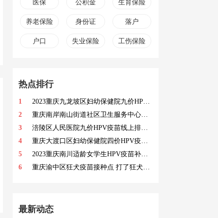
医保
公积金
生育保险
养老保险
身份证
落户
户口
失业保险
工伤保险
热点排行
1
2023重庆九龙坡区妇幼保健院九价HPV疫苗预约时间 2023重庆九龙坡区妇幼保健院九价HPV疫苗预约方式
2
重庆南岸南山街道社区卫生服务中心九价预约时间 南山街道社区卫生服务中心九价预约入口
3
涪陵区人民医院九价HPV疫苗线上排队预订指南 2023涪陵区人民医院九价HPV疫苗预约流程
4
重庆大渡口区妇幼保健院四价HPV疫苗接种通知 接种疫苗的注意事项
5
2023重庆南川适龄女学生HPV疫苗补助标准 南川初二女学生接种HPV疫苗政府补助
6
重庆渝中区狂犬疫苗接种点 打了狂犬疫苗不能吃哪些食物
最新动态