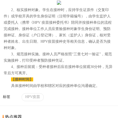
2、核实接种对象。学生在接种时，应持学生证原件（交复印
件）或学校开具的学生身份证明（注明学籍编号），由学生监护人
或委托人（携带《HPV 疫苗接种委托书》陪同并按接种单位的流程
完成接种。接种单位工作人员应查验接种对象学生身份证明、预防
接种证、身份证（户口登记簿）、家长（监护人）身份证，核对受
种者姓名、出生日期、HPV疫苗接种史等相关信息，确认是否为接
种对象。
3、规范接种实施。接种人员严格按照“三查七对一验证”，规范
实施接种，打印受种者预防接种凭证。
4、接种后留观：受种者接种后应在接种单位留观30分钟，无异
常后方可离开。
【接种时间】
具体接种时间由学校和辖区对应的接种单位沟通确定。
标签
HPV疫苗
热点推荐