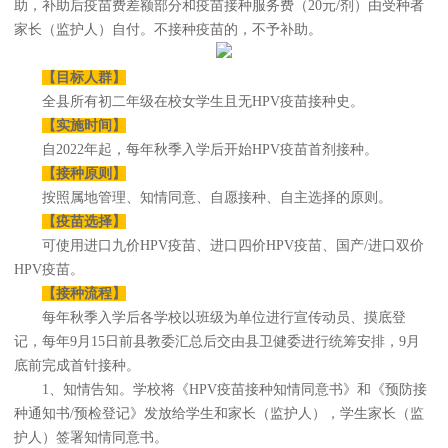
助，补助后疫苗费差额部分和疫苗接种服务费（20元/剂）由受种者
家长（监护人）自付。不接种疫苗的，不予补助。
【目标人群】
全县所有初二年级在校女学生且无HPV疫苗接种史。
【实施时间】
自2022年起，每年秋季入学后开始HPV疫苗首剂接种。
【接种原则】
按照属地管理、知情同意、自愿接种、自主选择的原则。
【疫苗选择】
可使用进口九价HPV疫苗、进口四价HPV疫苗、国产/进口双价
HPV疫苗。
【接种流程】
每年秋季入学后各学校以班级为单位进行宣传动员、摸底登
记，每年9月15日前县教委汇总后交由县卫健委进行统筹安排，9月
底前完成首针接种。
1、知情告知。学校将《HPV疫苗接种知情同意书》和《预防接
种通知书/预检登记》发放给学生和家长（监护人），学生家长（监
护人）签署知情同意书。