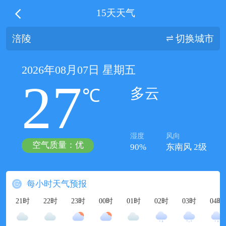
15天天气
涪陵
切换城市
2026年08月07日 星期五
27
多云
℃
湿度
风向
空气质量：优
90%
东南风 2级
每小时天气预报
21时
22时
23时
00时
01时
02时
03时
04时