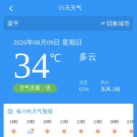
15天天气
梁平
切换城市
2026年08月09日 星期日
34
多云
℃
湿度
风向
空气质量：优
65%
东风 2级
每小时天气预报
18时
19时
20时
21时
22时
23时
00时
01时