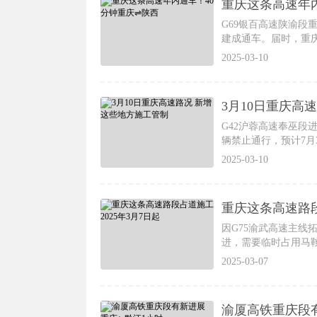
重庆这条高速年
G69银百高速陕渝
建成通车。届时，重庆
2025-03-10
3月10日重庆高
G42沪蓉高速奉巫段进
辆禁止通行，预计7月3
2025-03-10
重庆这条高速路段
因G75渝武高速主
进，需要临时占用马
2025-03-07
渝厦高铁重庆段有