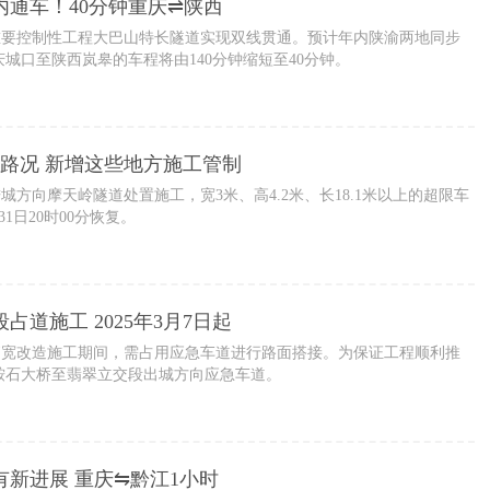
内通车！40分钟重庆⇌陕西
段重要控制性工程大巴山特长隧道实现双线贯通。预计年内陕渝两地同步
城口至陕西岚皋的车程将由140分钟缩短至40分钟。
速路况 新增这些地方施工管制
城方向摩天岭隧道处置施工，宽3米、高4.2米、长18.1米以上的超限车
1日20时00分恢复。
占道施工 2025年3月7日起
线拓宽改造施工期间，需占用应急车道进行路面搭接。为保证工程顺利推
鞍石大桥至翡翠立交段出城方向应急车道。
新进展 重庆⇋黔江1小时