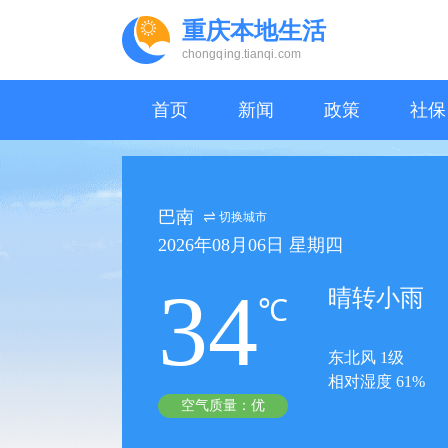
重庆本地生活
chongqing.tianqi.com
首页
新闻
政策
社保
巴南
切换城市
2026年08月06日 星期四
34
晴转小雨
℃
东北风 1级
相对湿度 61%
空气质量：优