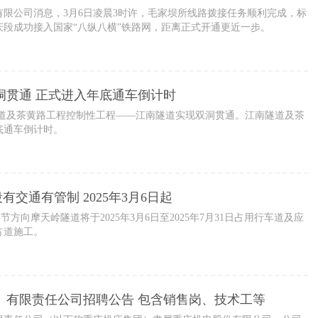
限公司消息，3月6日凌晨3时许，毛家坝所线路拨接任务顺利完成，标
庆段成功接入国家“八纵八横”铁路网，距离正式开通更近一步。
洞贯通 正式进入年底通车倒计时
隧道及茶黄路工程控制性工程——江南隧道实现双洞贯通。江南隧道及茶
底通车倒计时。
有交通有管制 2025年3月6日起
节方向摩天岭隧道将于2025年3月6日至2025年7月31日占用行车道及应
占道施工。
）有限责任公司招聘公告 包含销售岗、技术工等