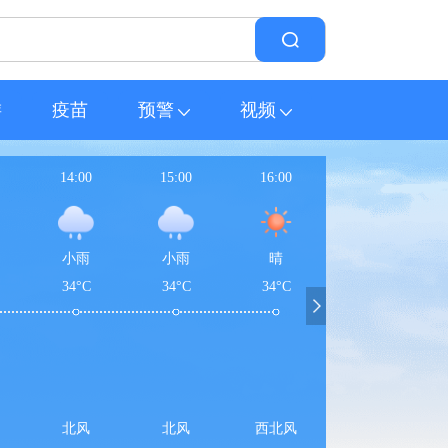
游
疫苗
预警
视频
14:00
15:00
16:00
小雨
小雨
晴
34°C
34°C
34°C
北风
北风
西北风