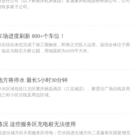
限责任公司（以下称重庆机床集团）隶属重庆机电股份有限公司，公司
下拥有多家子公司。
场进度刷新 800+个车位！
鞍石综合体也完成了竣工预验收，即将正式投入运营。该综合体位于两
临近马鞍石大桥公园，用地面积为4269平方米。
地方将停水 最长5小时30分钟
重庆停水区域包括江北区重庆丽晶酒店（江北城店）、聚贤沿广场沿线及周
池三村小区沿线及周边区域。
路况 这些服务区充电桩无法使用
酉段进出城方向天馆服务区停电；巴水段进出城方向二圣服务区因新增充