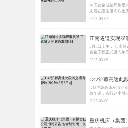
中国铁路成都局集团有
志着在建渝厦高铁重
2025-03-07
江南隧道实现双
3月5日上午， 江南
黄路工程正式进入年
2025-03-06
G42沪蓉高速此段
G42沪蓉高速巫山往奉
急车道，实行24小时
2025-03-06
重庆机床（集团