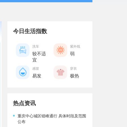
今日生活指数
洗车
紫外线
较不适
弱
宜
感冒
穿衣
易发
极热
热点资讯
重庆中心城区错峰通行 具体时段及范围
公布