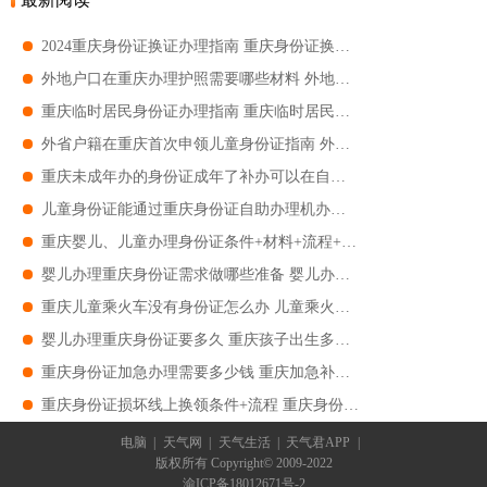
2024重庆身份证换证办理指南 重庆身份证换证办理
外地户口在重庆办理护照需要哪些材料 外地户口在重庆办理护照指南
重庆临时居民身份证办理指南 重庆临时居民身份证办理流程
外省户籍在重庆首次申领儿童身份证指南 外省户籍在重庆首次申领儿童身份证条件+材料+流程
重庆未成年办的身份证成年了补办可以在自助机上办理吗 重庆未成年办的身份证成年了补办能不能在自助机上办理
儿童身份证能通过重庆身份证自助办理机办理吗 儿童身份证能不能通过重庆身份证自助办理机办理
重庆婴儿、儿童办理身份证条件+材料+流程+费用 重庆婴儿、儿童办理身份证条件
婴儿办理重庆身份证需求做哪些准备 婴儿办身份证需要提供什么资料
重庆儿童乘火车没有身份证怎么办 儿童乘火车没有身份证怎么乘
婴儿办理重庆身份证要多久 重庆孩子出生多久可以办理身份证
重庆身份证加急办理需要多少钱 重庆加急补办身份证多少钱
重庆身份证损坏线上换领条件+流程 重庆身份证能不能网上补办
电脑
|
天气网
|
天气生活
|
天气君APP
|
版权所有 Copyright© 2009-2022
渝ICP备18012671号-2