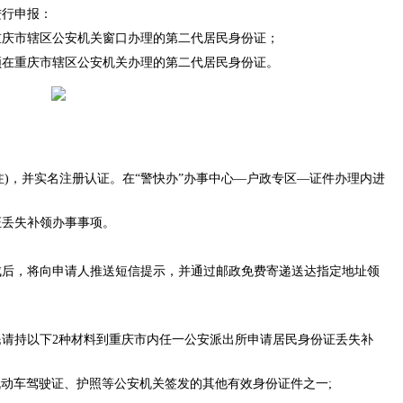
进行申报：
重庆市辖区公安机关窗口办理的第二代居民身份证；
领在重庆市辖区公安机关办理的第二代居民身份证。
注)，并实名注册认证。在“警快办”办事中心—户政专区—证件办理内进
证丢失补领办事事项。
成后，将向申请人推送短信提示，并通过邮政免费寄递送达指定地址领
请持以下2种材料到重庆市内任一公安派出所申请居民身份证丢失补
、机动车驾驶证、护照等公安机关签发的其他有效身份证件之一;