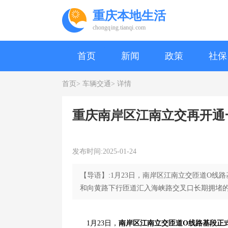
重庆本地生活
chongqing.tianqi.com
首页
新闻
政策
社保
首页>
车辆交通>
详情
重庆南岸区江南立交再开通
发布时间:2025-01-24
【导语】:1月23日，南岸区江南立交匝道O
和向黄路下行匝道汇入海峡路交叉口长期拥堵的
1月23日，
南岸区江南立交匝道O线路基段正