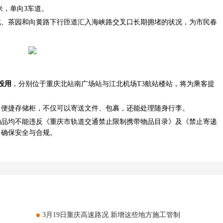
米，单向3车道。
茶园和向黄路下行匝道汇入海峡路交叉口长期拥堵的状况，为市民春
投用
，分别位于重庆北站南广场站与江北机场T3航站楼站，将为乘客提
便捷存储柜，不仅可以寄送文件、包裹，还能处理随身行李。
均不能违反《重庆市轨道交通禁止限制携带物品目录》及《禁止寄递
，确保安全与合规。
3月19日重庆高速路况 新增这些地方施工管制