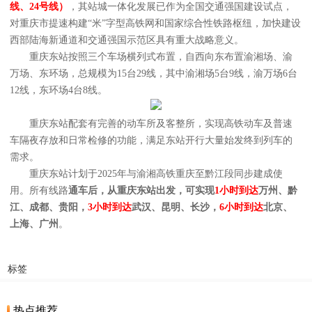
线、24号线）
，其站城一体化发展已作为全国交通强国建设试点，
对重庆市提速构建“米”字型高铁网和国家综合性铁路枢纽，加快建设
西部陆海新通道和交通强国示范区具有重大战略意义。
重庆东站按照三个车场横列式布置，自西向东布置渝湘场、渝
万场、东环场，总规模为15台29线，其中渝湘场5台9线，渝万场6台
12线，东环场4台8线。
重庆东站配套有完善的动车所及客整所，实现高铁动车及普速
车隔夜存放和日常检修的功能，满足东站开行大量始发终到列车的
需求。
重庆东站计划于2025年与渝湘高铁重庆至黔江段同步建成使
用。所有线路
通车后，从重庆东站出发，可实现
1小时到达
万州、黔
江、成都、贵阳，
3小时到达
武汉、昆明、长沙，
6小时到达
北京、
上海、广州
。
标签
热点推荐