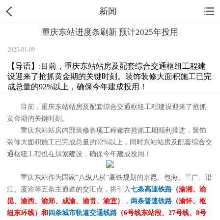
新闻
重庆东站进度条刷新 预计2025年投用
2025-01-09
【导语】:目前，重庆东站站房及配套综合交通枢纽工程建
设迎来了抢抓黄金期的关键时刻。装饰装修大面积施工已完
成总量的92%以上，确保今年建成投用！
目前，重庆东站站房及配套综合交通枢纽工程建设迎来了抢抓
黄金期的关键时刻。
重庆东站站房内部装修各项工程都在抢抓工期顺利推进，装饰
装修大面积施工已完成总量的92%以上，同时东站站房及配套综合交
通枢纽工程也在加紧建设，确保今年建成投用！
重庆东站作为国家“八纵八横”高铁规划的京昆、包海、兰广、沿
江、厦渝等五条主通道的交汇点，将引入
七条高速铁路
（渝湘、渝
昆、渝西、渝郑、成渝、渝贵、渝宜）
，
两条普速铁路
（渝怀、枢
纽东环线）和
四条城市轨道交通线路
（6号线东站段、27号线、8号