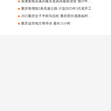
渝湘复线高速武隆至道真段最新进度 预计年内通车！
重庆将增加2条高速公路 计划2025年3月底开工
2025重庆女子半程马拉松 重庆部分道路临时交通管制
重庆这些地方将停水 最长11小时