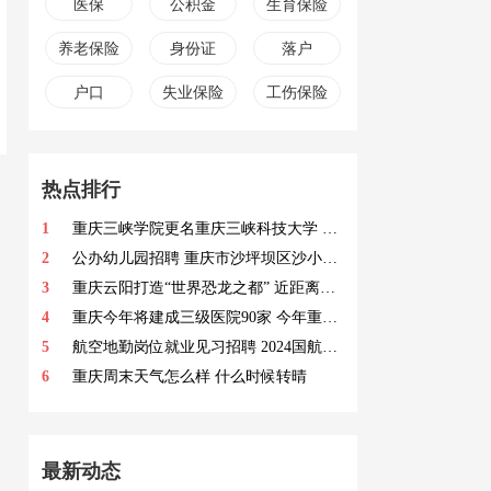
医保
公积金
生育保险
养老保险
身份证
落户
户口
失业保险
工伤保险
热点排行
1
重庆三峡学院更名重庆三峡科技大学 今天公示
2
公办幼儿园招聘 重庆市沙坪坝区沙小盛德幼儿园招聘
3
重庆云阳打造“世界恐龙之都” 近距离感受恐龙世界
4
重庆今年将建成三级医院90家 今年重庆将强力推进4个国家区域医疗中心建设
5
航空地勤岗位就业见习招聘 2024国航股份重庆分公司招聘
6
重庆周末天气怎么样 什么时候转晴
最新动态