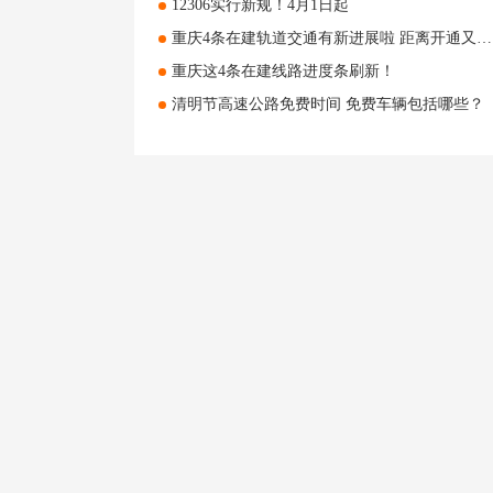
12306实行新规！4月1日起
重庆4条在建轨道交通有新进展啦 距离开通又近一步
重庆这4条在建线路进度条刷新！
清明节高速公路免费时间 免费车辆包括哪些？