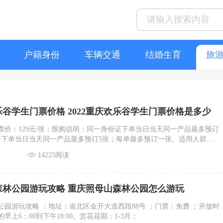
户籍身份
车辆交通
结婚生育
旅
欢乐谷学生门票价格 2022重庆欢乐谷学生门票价格是多少
票价：129元/张；限购说明：同一身份证下单当日当天同一产品最多预订
号下单当日当天同一产品最多预订5张；每单最多预订一张。适用人群：
022中高考准考证且2022年应届中高考毕业生。大学生门票：票价：129
14225阅读
同一身份证下单当日当天同一产品最多预订1张；同一手机号下单当日当
预订5张；每单最多预订一张。适用人群：大学生限制为适用于1名全日
折本科生购买使用（不含研究生）。
森林公园游玩攻略 重庆照母山森林公园怎么游玩
公园游玩攻略 ：地址：渝北区金开大道西段88号 ；门票：免费 ；开放时
早上6：00到下午18:00。赏花花期：1-3月；