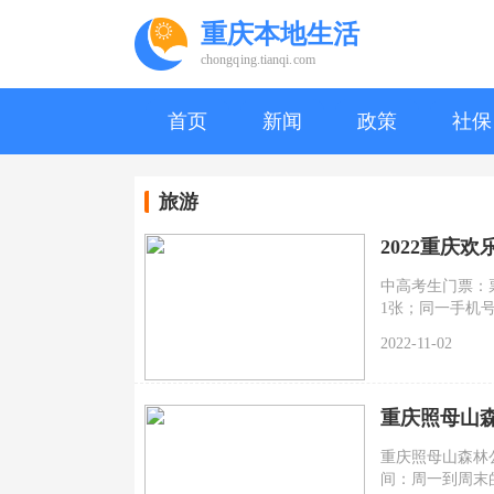
重庆本地生活
chongqing.tianqi.com
首页
新闻
政策
社保
旅游
2022重庆
中高考生门票：
1张；同一手机
中考高生限制为2
2022-11-02
元；限购说明：
天同一产品最多
制在校高职、打
重庆照母山
重庆照母山森林
间：周一到周末的