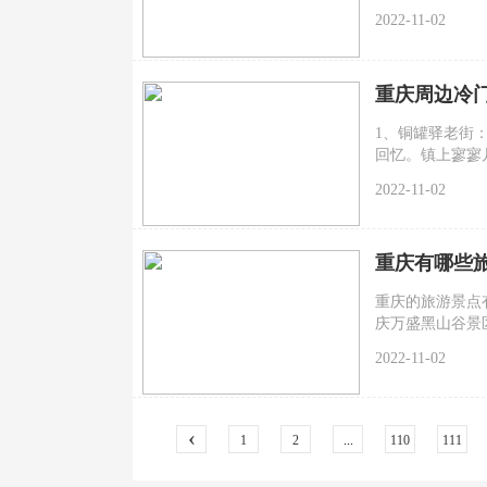
2022-11-02
重庆周边冷
1、铜罐驿老街
回忆。镇上寥寥
照，看看老建筑
2022-11-02
重庆有哪些
重庆的旅游景点
庆万盛黑山谷景
足石刻景区、荣
2022-11-02
山坪森林公园、
‹
1
2
...
110
111