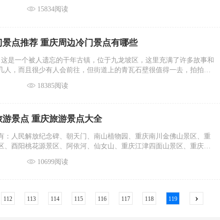
15834阅读
门景点推荐 重庆周边冷门景点有哪些
：这是一个被人遗忘的干年古镇，位于九龙坡区，这里充满了许多故事和
几人，而且很少有人会前往，但街道上的青瓦石壁很值得一去，拍拍
，能让人放松地游玩一整天。
18385阅读
旅游景点 重庆旅游景点大全
有：人民解放纪念碑、朝天门、南山植物园、重庆南川金佛山景区、重
区、酉阳桃花源景区、阿依河、仙女山、重庆江津四面山景区、重庆大
昌万灵古镇、重庆武隆喀斯特旅游区、重庆彭水阿依河旅游风景区、铁
10699阅读
 重庆园博园、洪崖洞民俗风貌区、磁器口古镇、长寿湖旅游区等。
›
112
113
114
115
116
117
118
119