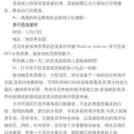
圣诞老人惊喜登场直接拉满，圣诞氛围让大小朋友们尽情撒
欢，释放自己的童真。
Ps：偶遇的幸运鹅有机会获得小礼物喔~
亲子恐龙派对
时间：12月23日
地点：海世界全园
还没有参加海世界的恐龙派对衣服?Hold on, hold on~亲子恐龙
DIY火热来袭，激发你的无限想象力。
即刻换上独一无二的恐龙装扮踏上冒险旅程吧!
Ps：打卡亲子恐龙巡游还能获取小礼品一份喔~
集动物及鱼类展示、大型演艺、游乐设备于一体的综合性海洋
乐园;其室内海豚剧场，可同时容纳1500名游客观看表演;两大特色主
题区+趣味研学科普，带你开启奇妙的海洋探秘之旅;多场精彩表演，
带你相遇或刺激或搞笑或治愈的海洋萌宠奇缘。
大洋环游区打造环幕海底沉船隧道，可近距离观赏顽皮的白
鲸，聪明的海豚、梦幻的水母群、丰富多彩的海洋鱼类;与美人鱼隔
屏互动，还有潜水、主题夜宿等特色体验，以及精彩绝伦的海洋动
物演艺，同时，针对研学，还开放了水母繁殖实验室、维生后场区
以供参观。带来一个适合全家出游、精彩难忘的海底奇妙之旅。