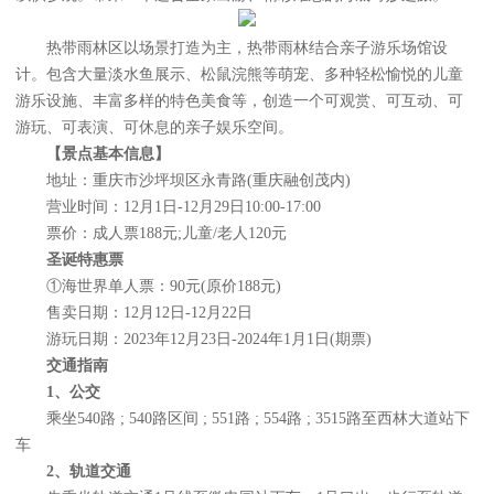
热带雨林区以场景打造为主，热带雨林结合亲子游乐场馆设
计。包含大量淡水鱼展示、松鼠浣熊等萌宠、多种轻松愉悦的儿童
游乐设施、丰富多样的特色美食等，创造一个可观赏、可互动、可
游玩、可表演、可休息的亲子娱乐空间。
【景点基本信息】
地址：重庆市沙坪坝区永青路(重庆融创茂内)
营业时间：12月1日-12月29日10:00-17:00
票价：成人票188元;儿童/老人120元
圣诞特惠票
①海世界单人票：90元(原价188元)
售卖日期：12月12日-12月22日
游玩日期：2023年12月23日-2024年1月1日(期票)
交通指南
1、公交
乘坐540路 ; 540路区间 ; 551路 ; 554路 ; 3515路至西林大道站下
车
2、轨道交通