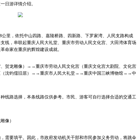
道一日游详情介绍。
.8公里，依托中山四路、嘉陵桥路、四新路、下罗家湾、人民支路构成
条支线，串联起重庆人民大礼堂、重庆市劳动人民文化宫、大田湾体育场
级革命家在重庆的辉煌建设成就。
馆、贺龙雕像）→→重庆市劳动人民文化宫（重庆文化宫大剧院、文化宫
区（沈钧儒旧居）→→重庆市人民大礼堂→→重庆中国三峡博物馆→→中
多种线路选择，本条线路仅供参考。市民、游客可自行选择合适的交通工
龙雕像）
沟，需要填平。因此，市政府发动机关干部和市民参加义务劳动，将跳伞