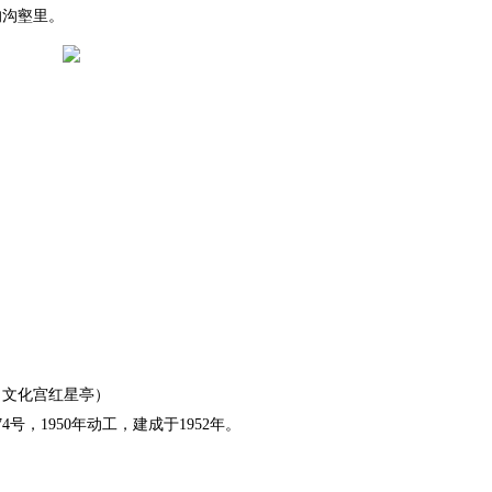
的沟壑里。
、文化宫红星亭）
号，1950年动工，建成于1952年。