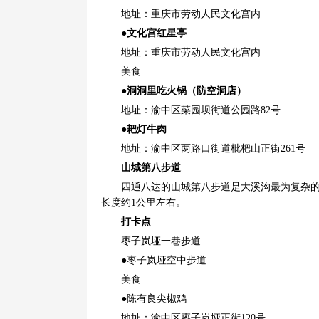
地址：重庆市劳动人民文化宫内
●文化宫红星亭
地址：重庆市劳动人民文化宫内
美食
●洞洞里吃火锅（防空洞店）
地址：渝中区菜园坝街道公园路82号
●耙灯牛肉
地址：渝中区两路口街道枇杷山正街261号
山城第八步道
四通八达的山城第八步道是大溪沟最为复杂
长度约1公里左右。
打卡点
枣子岚垭一巷步道
●枣子岚垭空中步道
美食
●陈有良尖椒鸡
地址：渝中区枣子岚垭正街120号