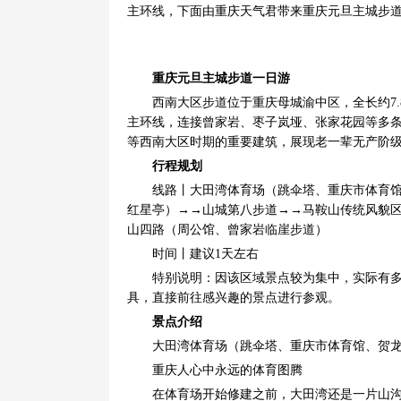
主环线，下面由重庆天气君带来重庆元旦主城步
重庆元旦主城步道一日游
西南大区步道位于重庆母城渝中区，全长约7
主环线，连接曾家岩、枣子岚垭、张家花园等多
等西南大区时期的重要建筑，展现老一辈无产阶
行程规划
线路丨大田湾体育场（跳伞塔、重庆市体育
红星亭）→→山城第八步道→→马鞍山传统风貌
山四路（周公馆、曾家岩临崖步道）
时间丨建议1天左右
特别说明：因该区域景点较为集中，实际有
具，直接前往感兴趣的景点进行参观。
景点介绍
大田湾体育场（跳伞塔、重庆市体育馆、贺
重庆人心中永远的体育图腾
在体育场开始修建之前，大田湾还是一片山