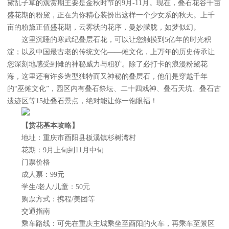
黛乱子草的观赏期主要是金秋时节的9月-11月。现在，叠石花谷千亩
盛花期的粉黛，正在为你精心装扮出这样一个少女系的秋天。上千
亩的粉黛正值盛花期，云雾状的花序，曼妙朦胧，如梦似幻。
这里沉睡的寒武纪叠层石花，可以让您触摸到5亿年的时光积
淀；以及中国最古老的传统文化——傩文化，上万年的历史传承让
您深刻地感受到傩的神秘威力与粗犷。除了必打卡的浪漫粉黛花
海，这里还有许多造型独特而又神秘的叠层石，他们是穿越千年
的“巫傩文化”，园区内有叠石祭坛、二十四戏神、叠石天坑、叠石古
遗迹区等15处叠石景点，绝对能让你一饱眼福！
【赏花基本攻略】
地址：重庆市酉阳县板溪镇杉树湾村
花期：9月上旬到11月中旬
门票价格
成人票：99元
学生/老人/儿童：50元
购票方式：携程/美团等
交通指南
乘车路线：可先在重庆主城乘坐至酉阳的火车，再乘车至景区